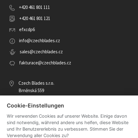
+420 461 801 111
+420 461 801 121
efxcdp6
info@czechblades.cz
sales@czechblades.cz
fakturace@czechblades.cz
Czech Blades s.r.o.
Brněnská 559
569 43 Jevíčko
Česká republika
Cookie-Einstellungen
Karte
Wir verwenden Cookies auf unserer Website. Einige davon
sind notwendig, während andere uns helfen, diese Website
DIČ: CZ26933870
und Ihr Benutzererlebnis zu verbessern. Stimmen Sie der
IČ: 26933870
Verwendung aller Cookies zu?