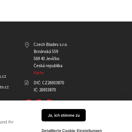
Czech Blades s.r.o.
Brněnská 559
569 43 Jevíčko
Česká republika
Karte
.cz
DIČ: CZ26933870
es.cz
IČ: 26933870
s.cz
Ja, ich stimme zu
und Ihr
Detaillierte Cookie-Einstellungen