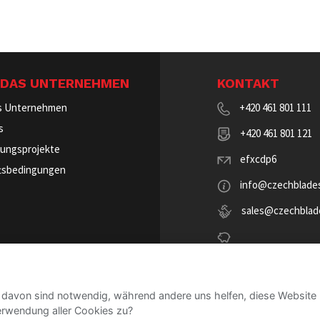
 DAS UNTERNEHMEN
KONTAKT
s Unternehmen
+420 461 801 111
s
+420 461 801 121
lungsprojekte
efxcdp6
tsbedingungen
info@czechblades
sales@czechblad
fakturace@czechblade
 davon sind notwendig, während andere uns helfen, diese Website 
made by
JRWN
erwendung aller Cookies zu?